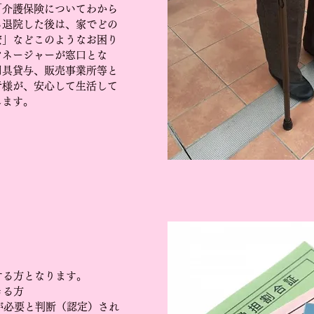
「介護保険についてわから
ら退院した後は、家でどの
安」などこのようなお困り
マネージャーが窓口とな
用具貸与、販売事業所等と
者様が、安心して生活して
します。
する方となります。
きる方
が必要と判断（認定）され